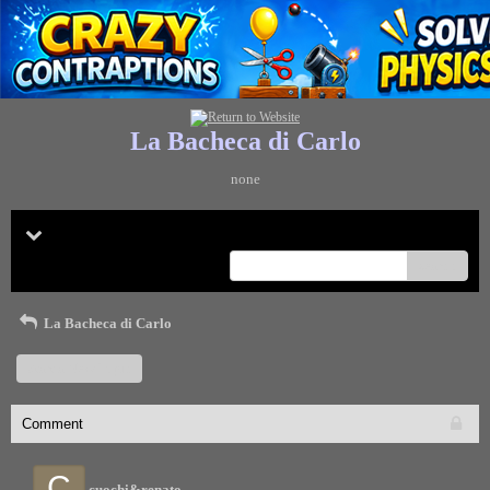
La Bacheca di Carlo
none
Menu
search
La Bacheca di Carlo
Start a New Topic
Comment
C
cuochi&renato