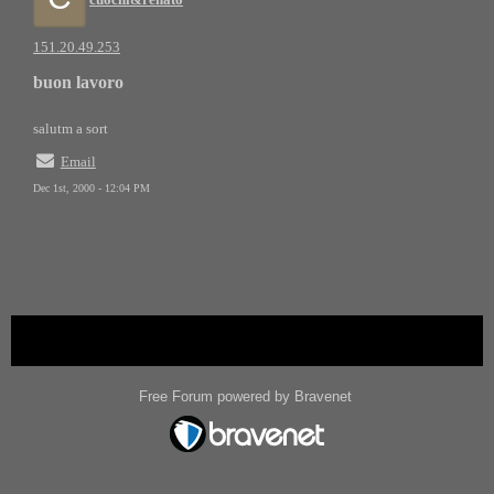
151.20.49.253
buon lavoro
salutm a sort
Email
Dec 1st, 2000 - 12:04 PM
« back
Free Forum powered by Bravenet